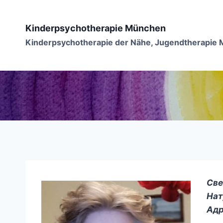
Перейти
до
Kinderpsychotherapie München
вмісту
Kinderpsychotherapie der Nähe, Jugendtherapie
Све
Нат
Адр