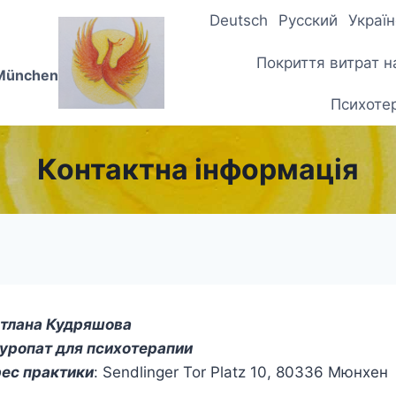
Deutsch
Русский
Украї
Покриття витрат н
 München
Психотер
Контактна інформація
тлана Кудряшова
уропат для психотерапии
ес практики
: Sendlinger Tor Platz 10, 80336 Мюнхен