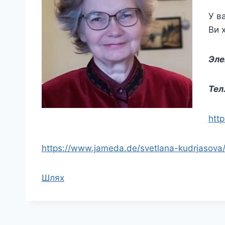
У в
Ви 
Эле
Тел
http
https://www.jameda.de/svetlana-kudrjasova/
Шлях