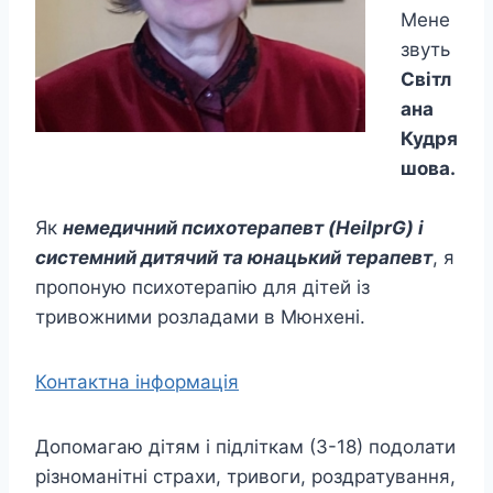
Мене
звуть
Світл
ана
Кудря
шова.
Як
немедичний психотерапевт (HeilprG) і
системний дитячий та юнацький терапевт
, я
пропоную психотерапію для дітей із
тривожними розладами в Мюнхені.
Контактна iнформацiя
Допомагаю дітям і підліткам (3-18) подолати
різноманітні страхи, тривоги, роздратування,