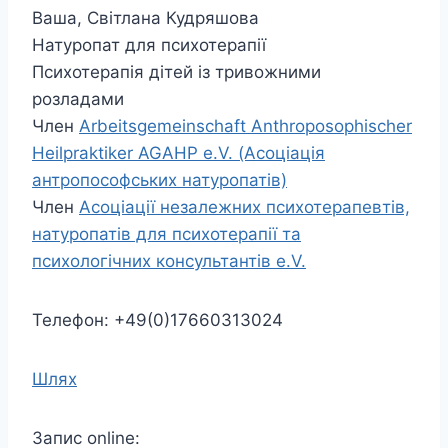
Ваша, Світлана Кудряшова
Натуропат для психотерапії
Психотерапія дітей із тривожними
розладами
Член
Arbeitsgemeinschaft Anthroposophischer
Heilpraktiker AGAHP e.V. (Асоціація
антропософських натуропатів)
Член
Асоціації незалежних психотерапевтів,
натуропатів для психотерапії та
психологічних консультантів e.V.
Телефон: +49(0)17660313024
Шлях
Запис online: