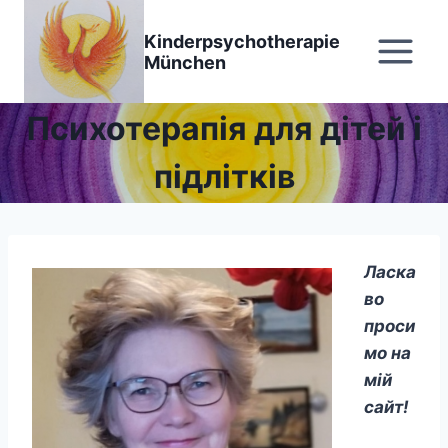
Перейти
до
Kinderpsychotherapie
München
вмісту
Психотерапія для дітей і
підлітків
Ласка
во
проси
мо на
мій
сайт!