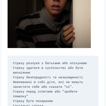
Страху розлуки з батьками або опікунами

Страху здатися в суспільстві або бути 
висміяним

Страху безпорадності та незахищеності

Невпевнені в собі діти, які не можуть 
захистити себе або сказати "ні".

Страху перед іспитами або "зробити 
помилку"

Страху бути покараним

Соціальні страхи
