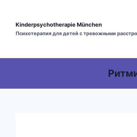
Перейти
к
содержимому
Kinderpsychotherapie München
Психотерапия для детей с тревожными расстр
Ритми