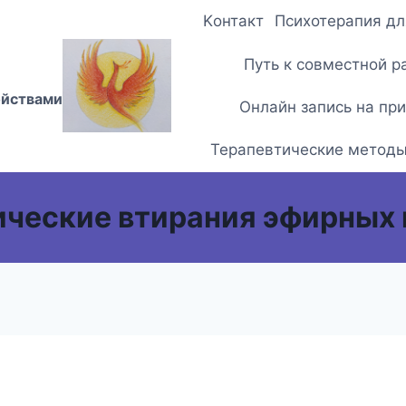
Kонтакт
Психотерапия дл
Путь к совместной р
ойствами
Онлайн запись на пр
Терапевтические метод
ческие втирания эфирных