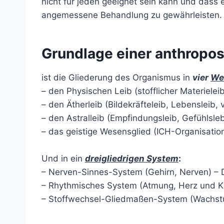
nicht für jeden geeignet sein kann und dass 
angemessene Behandlung zu gewährleisten.
Grundlage einer anthropo
ist die Gliederung des Organismus in
vier
We
– den Physischen Leib (stofflicher Materielei
– den Ätherleib (Bildekräfteleib, Lebensleib,
– den Astralleib (Empfindungsleib, Gefühlsle
– das geistige Wesensglied (ICH-Organisation
Und in ein
dreigliedrigen System
:
– Nerven-Sinnes-System (Gehirn, Nerven) –
– Rhythmisches System (Atmung, Herz und Kr
– Stoffwechsel-Gliedmaßen-System (Wachstum