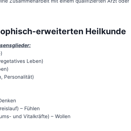
eine Zusammenarbeit mit einem qualifizierten Arzt oder
sophisch-erweiterten Heilkunde
sensglieder:
b)
 vegetatives Leben)
ben)
, Personalität)
 Denken
eislauf) – Fühlen
s- und Vitalkräfte) – Wollen