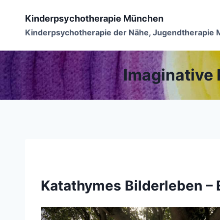
Zum
Kinderpsychotherapie München
Inhalt
Kinderpsychotherapie der Nähe, Jugendtherapie
springen
Imaginative
Katathymes Bilderleben – 