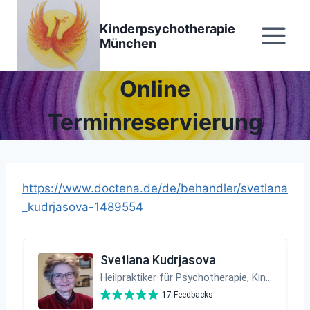
Zum
Inhalt
Kinderpsychotherapie
München
springen
Online
Terminreservierung
https://www.doctena.de/de/behandler/svetlana
_kudrjasova-1489554